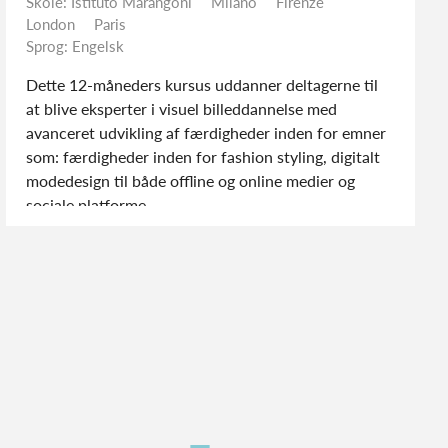
Skole: Istituto Marangoni
Milano
Firenze
London
Paris
Sprog: Engelsk
Dette 12-måneders kursus uddanner deltagerne til
at blive eksperter i visuel billeddannelse med
avanceret udvikling af færdigheder inden for emner
som: færdigheder inden for fashion styling, digitalt
modedesign til både offline og online medier og
sociale platforme.