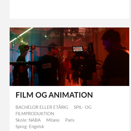
FILM OG ANIMATION
BACHELOR ELLER ETÅRIG
SPIL- OG
FILMPRODUKTION
Skole: NABA
Milano
Paris
Sprog: Engelsk