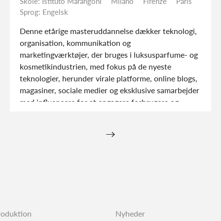
Skole: Istituto Marangoni
Milano
Firenze
Paris
Sprog: Engelsk
Denne etårige masteruddannelse dækker teknologi,
organisation, kommunikation og
marketingværktøjer, der bruges i luksusparfume- og
kosmetikindustrien, med fokus på de nyeste
teknologier, herunder virale platforme, online blogs,
magasiner, sociale medier og eksklusive
samarbejder med influencere for at engagere
forbrugere og interessenter.
→
produktion
Nyheder