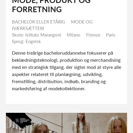
MODE, PRODUKT OG
FORRETNING
BACHELOR ELLER ETÅRIG
MODE OG
IVÆRKSÆTTERI
takt os for mere information.
Skole: Istituto Marangoni
Milano
Firenze
Paris
Sprog: Engelsk
Denne treårige bacheloruddannelse fokuserer på
beklædningsteknologi, produktion og
merchandising med en strategisk tilgang, der sigter
mod at styre alle aspekter relateret til planlægning,
KONTAKT
udvikling, fremstilling, distribution, indkøb,
branding og markedsføring af modekollektioner.