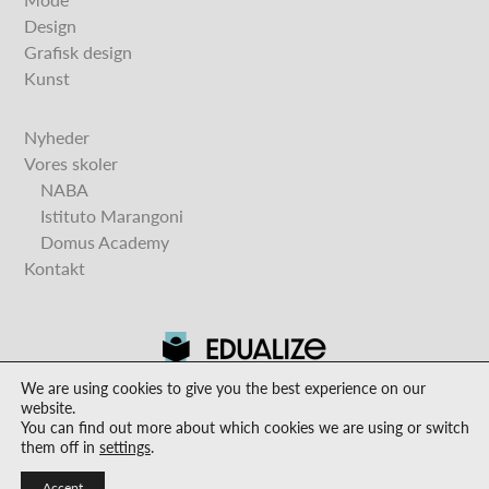
Design
Grafisk design
Kunst
Nyheder
Vores skoler
NABA
Istituto Marangoni
Domus Academy
Kontakt
We are using cookies to give you the best experience on our
website.
You can find out more about which cookies we are using or switch
Designstudier er den eksklusive skandinaviske repræsentant og
them off in
settings
.
informationscenter for Istituto Marangoni, NABA, Domus
Accept