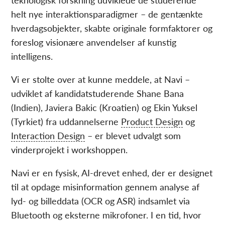
helt nye interaktionsparadigmer – de gentænkte
hverdagsobjekter, skabte originale formfaktorer og
foreslog visionære anvendelser af kunstig
intelligens.
Vi er stolte over at kunne meddele, at Navi –
udviklet af kandidatstuderende Shane Bana
(Indien), Javiera Bakic (Kroatien) og Ekin Yuksel
(Tyrkiet) fra uddannelserne
Product Design
og
Interaction Design
– er blevet udvalgt som
vinderprojekt i workshoppen.
Navi er en fysisk, AI-drevet enhed, der er designet
til at opdage misinformation gennem analyse af
lyd- og billeddata (OCR og ASR) indsamlet via
Bluetooth og eksterne mikrofoner. I en tid, hvor