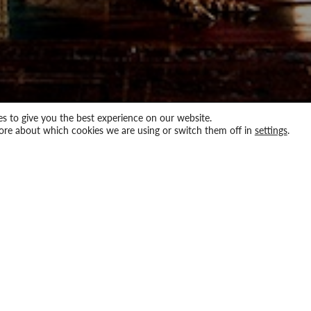
s to give you the best experience on our website.
ore about which cookies we are using or switch them off in
settings
.
 Cosmetics
ion og økonomi i produktionen af dufte og kosmetik og
l, samtidig med at man reagerer på markedsændringer
branchen.
ptimere produktion, markedsføring, distribution og
ve introduceret til vigtige økonomiske