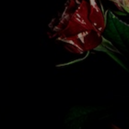
ER ER STADIG LEDIGE PLADSER TIL
FTERÅRSSEMESTRET
takt os for mere information.
tilbyder en bred vifte af designuddannelser, fra mode og visuel
munikation til produktdesign og digitale medier.
 du brug for hjælp til at vælge en uddannelse, bolig eller
ansiering? Kontakt os gerne – vi hjælper dig hele vejen.
KONTAKT