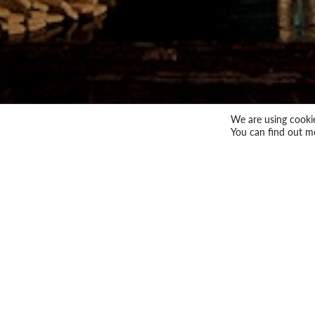
We are using cookie
You can find out m
Product Management for Fragrances and
Dette etårige program dækker teknologi, organisat
lærer, hvordan man håndterer forretningsspørgsmå
og produktinnovationer og de nyeste tendenser i 
Deltagerne vil opdage de bedste strategier til at o
fremstilling i luksusduft- og skønhedsmærker og bli