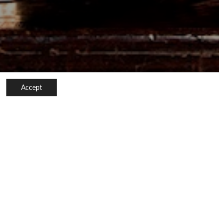
Accept
Studer mode, design og luksusmærker på et
højt internationalt niveau med 9 skoler over
hele verden.