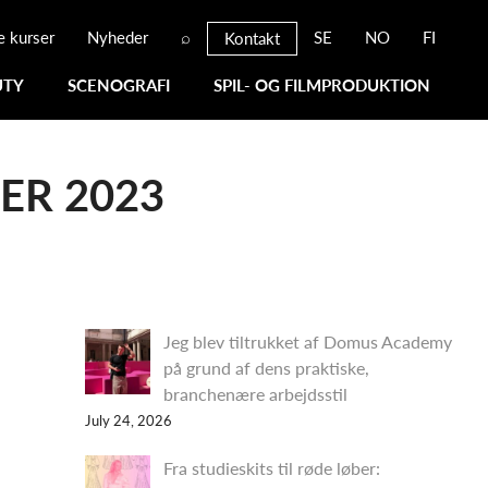
e kurser
Nyheder
⌕
SE
NO
FI
Kontakt
UTY
SCENOGRAFI
SPIL- OG FILMPRODUKTION
ER 2023
Jeg blev tiltrukket af Domus Academy
på grund af dens praktiske,
branchenære arbejdsstil
July 24, 2026
Fra studieskits til røde løber: