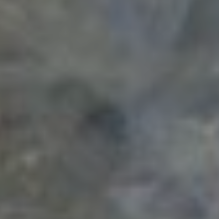
TIL EFTERÅRSSEMESTRET
Kontakt os for mere information.
Vi tilbyder en bred vifte af designuddannelser, fra mode
og visuel kommunikation til produktdesign og digitale
medier.
Har du brug for hjælp til at vælge en uddannelse, bolig
eller finansiering? Kontakt os gerne – vi hjælper dig hele
vejen.
KONTAKT