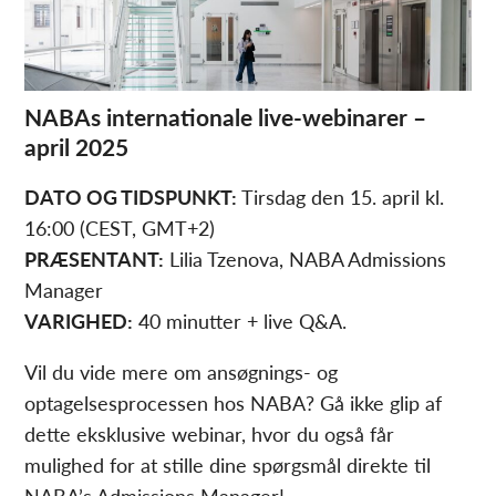
NABAs internationale live-webinarer –
april 2025
DATO OG TIDSPUNKT:
Tirsdag den 15. april kl.
16:00 (CEST, GMT+2)
PRÆSENTANT:
Lilia Tzenova, NABA Admissions
Manager
VARIGHED:
40 minutter + live Q&A.
Vil du vide mere om ansøgnings- og
optagelsesprocessen hos NABA? Gå ikke glip af
dette eksklusive webinar, hvor du også får
mulighed for at stille dine spørgsmål direkte til
NABA’s Admissions Manager!